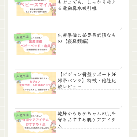
もどこでも、しっかり吸え
る電動鼻水吸引機
出産準備に必要最低限なも
出産準備
の【寝具類編】
【ピジョン骨盤サポート妊
出産準備
婦帯パンツ】特徴・他社比
較レビュー
乾燥からあかちゃんの肌を
出産準備
守るおすすめ肌ケアアイテ
ム