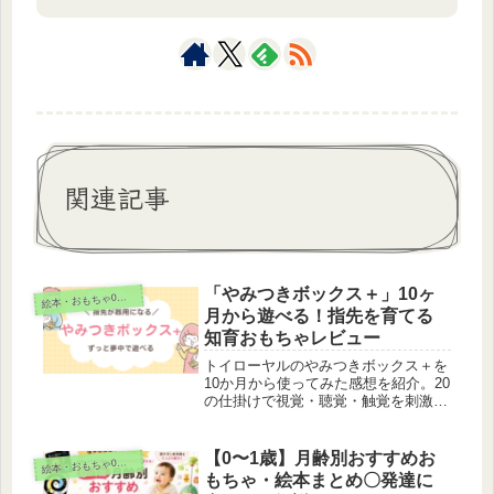
関連記事
「やみつきボックス＋」10ヶ
絵
本・おもちゃ0～1歳
月から遊べる！指先を育てる
知育おもちゃレビュー
トイローヤルのやみつきボックス＋を
10か月から使ってみた感想を紹介。20
の仕掛けで視覚・聴覚・触覚を刺激
し、スプーン・つまむなど生活に役立
つ指の動作を楽しく学べます。実際に
使ってできるようになったこと、注意
【0〜1歳】月齢別おすすめお
絵
本・おもちゃ0～1歳
点も詳しくレビュー！
もちゃ・絵本まとめ〇発達に