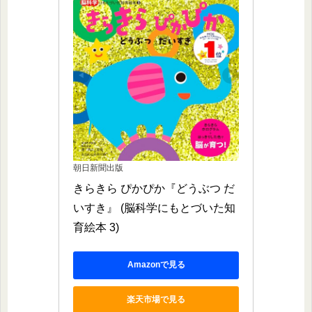
朝日新聞出版
きらきら ぴかぴか『どうぶつ だ
いすき』 (脳科学にもとづいた知
育絵本 3)
Amazonで見る
楽天市場で見る