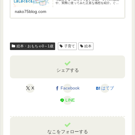
や、実際に使ってみた正直な感想を紹介。ぐず
り対策やファーストブック選びに悩むママ必見
です。
nako75blog.com
絵本・おもちゃ0～1歳
子育て
絵本
シェアする
X
Facebook
はてブ
LINE
なこをフォローする