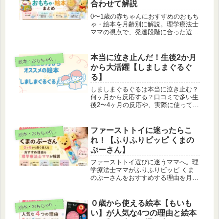
合わせて解説
0〜1歳の赤ちゃんにおすすめのおもち
ゃ・絵本を月齢別に解説。理学療法士
ママの視点で、発達段階に合った選び
方と実体験を紹介します。「買ったの
に遊ばない」を防ぎたい方、ムダ買い
を減らしたい方に。発達を促すアイテ
本当に泣き止んだ！生後2か月
絵
本・おもちゃ0～1歳
ムが分かります。
から大活躍【しましまぐるぐ
る】
しましまぐるぐるは本当に泣き止む？
何ヶ月から反応する？口コミで多い生
後2〜4ヶ月の反応や、実際に使ってみ
た正直な感想を紹介。ぐずり対策やフ
ァーストブック選びに悩むママ必見で
す。
ファーストトイに迷ったらこ
絵
本・おもちゃ0～1歳
れ！【ふりふりピッピ くまの
ぷーさん】
ファーストトイ選びに迷うママへ。理
学療法士ママがふりふりピッピ くま
のぷーさんをおすすめする理由を月齢
別に解説。安全・かわいい・長く使え
るラトルです。
０歳から使える絵本【もいも
絵
本・おもちゃ0～1歳
い】が人気な4つの理由と絵本