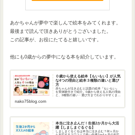
あかちゃんが夢中で楽しんで絵本をみてくれます。
最後まで読んで頂きありがとうございました。
この記事が、お役にたてると嬉しいです。
他にも0歳からの夢中になる本を紹介しています。
０歳から使える絵本【もいもい】が人気
な4つの理由と絵本３種類の違いと選び
方
赤ちゃんが泣き止むと話題の絵本『もいもい』
を実体験付きで紹介。0歳から使える人気の理由
と、3種類の違い・選び方までわかりやすくまと
めました。
nako75blog.com
本当に泣き止んだ！生後2か月から大活
躍【しましまぐるぐる】
しましまぐるぐるは本当に泣き止む？何ヶ月か
ら反応する？口コミで多い生後2〜4ヶ月の反応