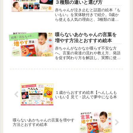
３種類の違いと選び方
赤ちゃんが泣き止むと話題の絵本『も
いもい』を実体験付きで紹介。0歳か
ら使える人気の理由と、3種類の違
い・選び方までわかりやすくまとめま
した。
喋らないあかちゃんの言葉を
絵
本・おもちゃ0～1歳
増やす方法とおすすめ絵本
赤ちゃんがなかなか喋らず不安な方
へ。言葉の発達の流れや教え方、発語
を促す関わり方を解説し、実際に使っ
てよかったおすすめ絵本「あかちゃん
ごおしゃべりえほん」を体験談つきで
紹介します。
１歳からおすすめ絵本【へんしんも
いもい】見て・読んで夢中になる本
喋らないあかちゃんの言葉を増やす
方法とおすすめ絵本