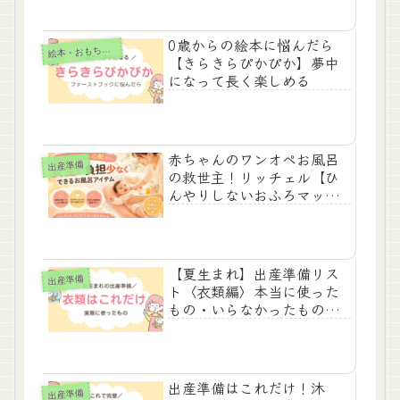
0歳からの絵本に悩んだら
本・おもちゃ0～1歳
絵
【きらきらぴかぴか】夢中
になって長く楽しめる
赤ちゃんのワンオペお風呂
出産準備
の救世主！リッチェル【ひ
んやりしないおふろマッ
ト】を1歳半まで使い倒した
レビュー
【夏生まれ】出産準備リス
出産準備
ト〈衣類編〉本当に使った
もの・いらなかったものを
紹介！
出産準備はこれだけ！沐
出産準備